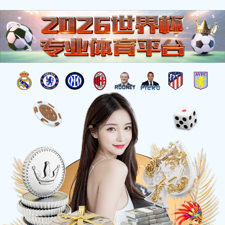
注册入口
极速响应